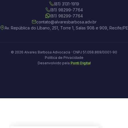
(81) 3131-1919
(81) 98299-7764
(81) 98299-7764
contato@alvaresbarbosa.adv.br
Av. República do Líbano, 251, Torre 1, Salas 908 e 909, Recife/PE
© 2026 Alvares Barbosa Advocacia · CNPJ 51.058.869/0001-90
Política de Privacidade
Desenvolvido pela
Ponti Digital