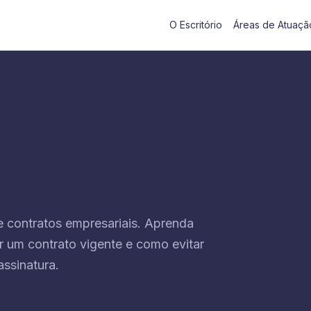
O Escritório
Áreas de Atuaçã
de contratos empresariais. Aprenda
r um contrato vigente e como evitar
ssinatura.