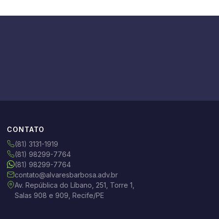
CONTATO
(81) 3131-1919
(81) 98299-7764
(81) 98299-7764
contato@alvaresbarbosa.adv.br
Av. República do Líbano, 251, Torre 1,
Salas 908 e 909, Recife/PE