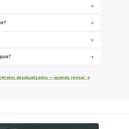
de?
quia?
ontratos desatualizados — quando revisar →