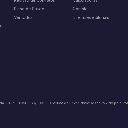
Revisão de Contratos
Calculadoras
Plano de Saúde
Contato
Ver todos
Diretrizes editoriais
l
ia · CNPJ 51.058.869/0001-90
Política de Privacidade
Desenvolvido pela
Pon