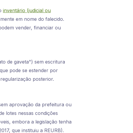
 o
inventário (judicial ou
malmente em nome do falecido.
 podem vender, financiar ou
ato de gaveta") sem escritura
 que pode se estender por
 regularização posterior.
 sem aprovação da prefeitura ou
de lotes nessas condições
óveis, embora a legislação tenha
017, que instituiu a REURB).