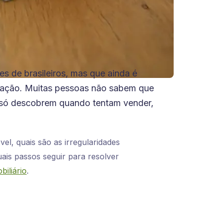
s de brasileiros, mas que ainda é
inação. Muitas pessoas não sabem que
e só descobrem quando tentam vender,
vel, quais são as irregularidades
ais passos seguir para resolver
biliário
.