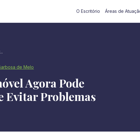
O Escritório
Áreas de Atuaçã
..
 Barbosa de Melo
móvel Agora Pode
e Evitar Problemas