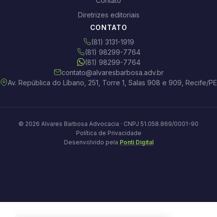
Contato
Diretrizes editoriais
CONTATO
(81) 3131-1919
(81) 98299-7764
(81) 98299-7764
contato@alvaresbarbosa.adv.br
Av. República do Líbano, 251, Torre 1, Salas 908 e 909, Recife/PE
© 2026 Alvares Barbosa Advocacia · CNPJ 51.058.869/0001-90
Política de Privacidade
Desenvolvido pela
Ponti Digital