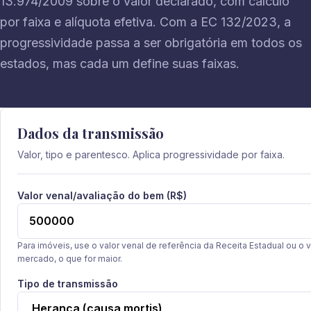
13.974/2009 sobre o valor declarado, com cálculo
por faixa e alíquota efetiva. Com a EC 132/2023, a
progressividade passa a ser obrigatória em todos os
estados, mas cada um define suas faixas.
Dados da transmissão
Valor, tipo e parentesco. Aplica progressividade por faixa.
Valor venal/avaliação do bem (R$)
Para imóveis, use o valor venal de referência da Receita Estadual ou o v
mercado, o que for maior.
Tipo de transmissão