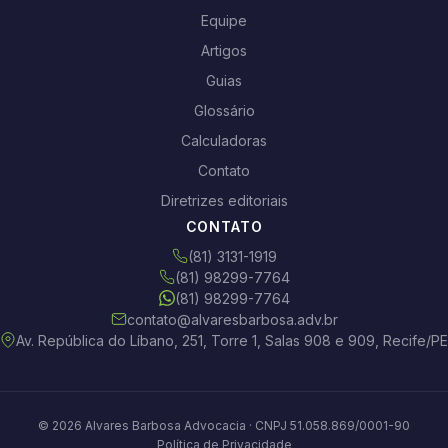
Equipe
Artigos
Guias
Glossário
Calculadoras
Contato
Diretrizes editoriais
CONTATO
(81) 3131-1919
(81) 98299-7764
(81) 98299-7764
contato@alvaresbarbosa.adv.br
Av. República do Líbano, 251, Torre 1, Salas 908 e 909, Recife/PE
© 2026 Alvares Barbosa Advocacia · CNPJ 51.058.869/0001-90
Política de Privacidade