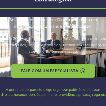
Soluções completas em Direito com foco em
segurança, performance e proximidade.
Desde 2016, unimos experiência e inovação para oferecer
advocacia ágil, ética e estratégica, focada em resultados e
atendimento personalizado.
FALE COM UM ESPECIALISTA
A perda de um parente exige organizar patrimônio e buscar
direitos: herança, pensão por morte, previdência privada, seguros.