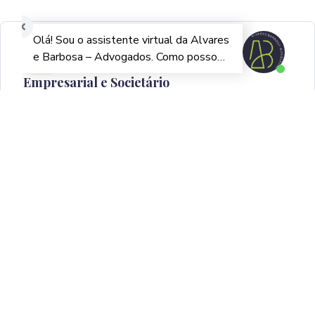
Empresarial e Societário
Governança corporativa, compliance, M&A, acordos de
sócios e assessoria preventiva para empresas de médio
e grande porte.
Saiba mais →
Contratos e Obrigações
Elaboração, revisão e negociação de contratos sob
medida. Um contrato mal redigido não aparece como
problema no dia da assinatura, mas meses depois.
Saiba mais →