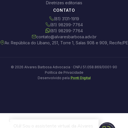
Diretrizes editoriais
CONTATO
(81) 3131-1919
(81) 98299-7764
(81) 98299-7764
contato@alvaresbarbosa.adv.br
Av. República do Líbano, 251, Torre 1, Salas 908 e 909, Recife/PE
© 2026 Alvares Barbosa Advocacia · CNPJ 51.058.869/0001-90
Política de Privacidade
Desenvolvido pela
Ponti Digital