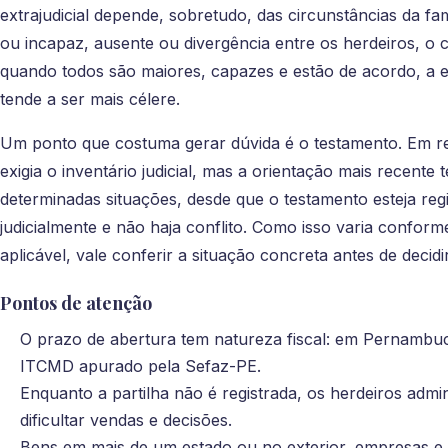
extrajudicial depende, sobretudo, das circunstâncias da f
ou incapaz, ausente ou divergência entre os herdeiros, o c
quando todos são maiores, capazes e estão de acordo, a e
tende a ser mais célere.
Um ponto que costuma gerar dúvida é o testamento. Em reg
exigia o inventário judicial, mas a orientação mais recente t
determinadas situações, desde que o testamento esteja re
judicialmente e não haja conflito. Como isso varia confor
aplicável, vale conferir a situação concreta antes de decid
Pontos de atenção
O prazo de abertura tem natureza fiscal: em Pernambuc
ITCMD apurado pela Sefaz-PE.
Enquanto a partilha não é registrada, os herdeiros adm
dificultar vendas e decisões.
Bens em mais de um estado ou no exterior, empresas e 