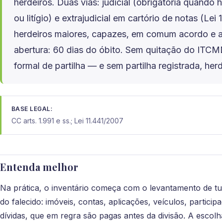
herdeiros. Duas vias: judicial (obrigatória quando
ou litígio) e extrajudicial em cartório de notas (Le
herdeiros maiores, capazes, em comum acordo e a
abertura: 60 dias do óbito. Sem quitação do ITCM
formal de partilha — e sem partilha registrada, he
BASE LEGAL:
CC arts. 1.991 e ss.; Lei 11.441/2007
Entenda melhor
Na prática, o inventário começa com o levantamento de tu
do falecido: imóveis, contas, aplicações, veículos, parti
dívidas, que em regra são pagas antes da divisão. A escolha 