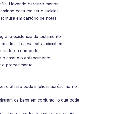
amília. Havendo herdeiro menor
aminho costuma ser o judicial;
scritura em cartório de notas
ra, a existência de testamento
em admitido a via extrajudicial em
gistrado ou cumprido
me o caso e o entendimento
ir o procedimento.
o, o atraso pode implicar acréscimo no
inistram os bens em conjunto, o que pode
dívidas relevantes tornam o caso mais