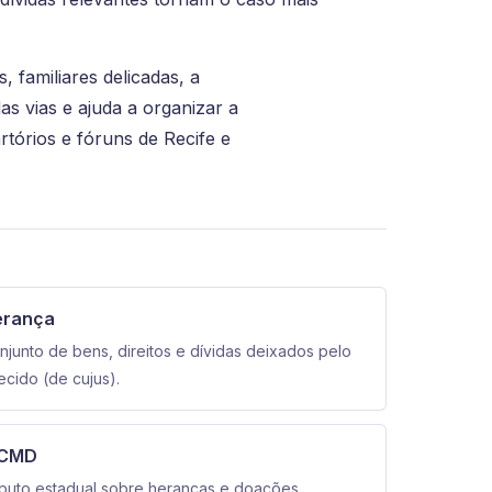
, familiares delicadas, a
as vias e ajuda a organizar a
rtórios e fóruns de Recife e
erança
njunto de bens, direitos e dívidas deixados pelo
lecido (de cujus).
TCMD
ibuto estadual sobre heranças e doações.