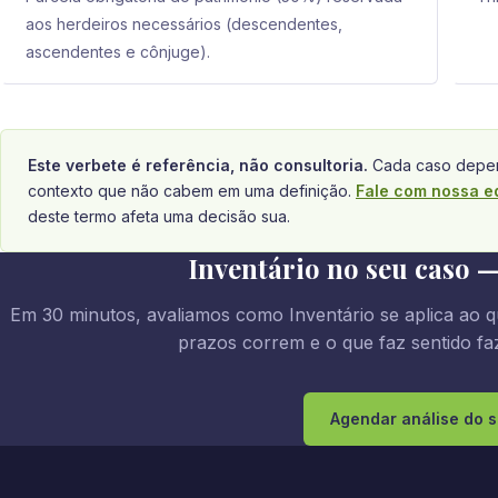
aos herdeiros necessários (descendentes,
ascendentes e cônjuge).
Este verbete é referência, não consultoria.
Cada caso depen
contexto que não cabem em uma definição.
Fale com nossa e
deste termo afeta uma decisão sua.
Inventário no seu caso —
Em 30 minutos, avaliamos como Inventário se aplica ao q
prazos correm e o que faz sentido faz
Agendar análise do 