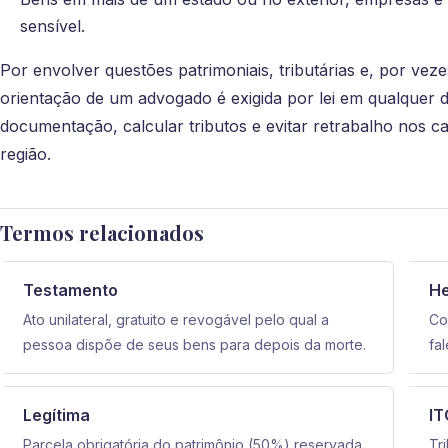
sensível.
Por envolver questões patrimoniais, tributárias e, por vezes
orientação de um advogado é exigida por lei em qualquer d
documentação, calcular tributos e evitar retrabalho nos ca
região.
Termos relacionados
Testamento
H
Ato unilateral, gratuito e revogável pelo qual a
Co
pessoa dispõe de seus bens para depois da morte.
fa
Legítima
I
Parcela obrigatória do patrimônio (50%) reservada
Tr