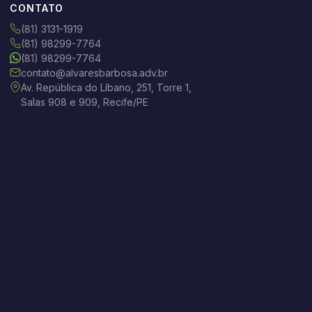
CONTATO
(81) 3131-1919
(81) 98299-7764
(81) 98299-7764
contato@alvaresbarbosa.adv.br
Av. República do Líbano, 251, Torre 1,
Salas 908 e 909, Recife/PE