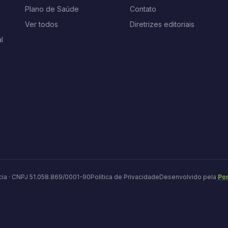
Plano de Saúde
Contato
Ver todos
Diretrizes editoriais
l
ia · CNPJ 51.058.869/0001-90
Política de Privacidade
Desenvolvido pela
Pon