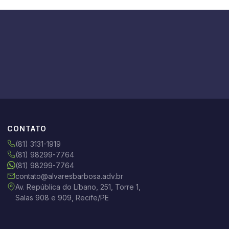
CONTATO
(81) 3131-1919
(81) 98299-7764
(81) 98299-7764
contato@alvaresbarbosa.adv.br
Av. República do Líbano, 251, Torre 1,
Salas 908 e 909, Recife/PE