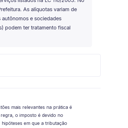
serviços listados na LC 116/2003. No
refeitura. As alíquotas variam de
is autônomos e sociedades
) podem ter tratamento fiscal
tões mais relevantes na prática é
regra, o imposto é devido no
ê hipóteses em que a tributação