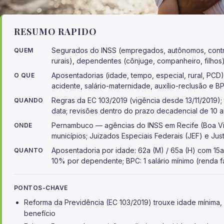
RESUMO RAPIDO
Segurados do INSS (empregados, autônomos, contrib
QUEM
rurais), dependentes (cônjuge, companheiro, filhos
Aposentadorias (idade, tempo, especial, rural, PCD)
O QUE
acidente, salário-maternidade, auxílio-reclusão e 
Regras da EC 103/2019 (vigência desde 13/11/2019); 
QUANDO
data; revisões dentro do prazo decadencial de 10 
Pernambuco — agências do INSS em Recife (Boa Vi
ONDE
municípios; Juizados Especiais Federais (JEF) e Jus
Aposentadoria por idade: 62a (M) / 65a (H) com 15
QUANTO
10% por dependente; BPC: 1 salário mínimo (renda fa
PONTOS-CHAVE
Reforma da Previdência (EC 103/2019) trouxe idade mínima,
benefício