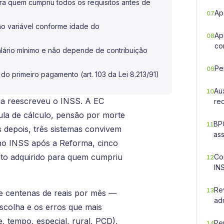
ara quem cumpriu todos os requisitos antes de
Ap
07
o variável conforme idade do
Ap
08
co
salário mínimo e não depende de contribuição
Pe
09
do primeiro pagamento (art. 103 da Lei 8.213/91)
Au
10
ia reescreveu o INSS. A EC
re
ula de cálculo, pensão por morte
BP
11
s depois, três sistemas convivem
ass
o INSS após a Reforma, cinco
eito adquirido para quem cumpriu
Co
12
IN
Re
13
de centenas de reais por mês —
adm
 escolha e os erros que mais
, tempo, especial, rural, PCD),
Pe
14