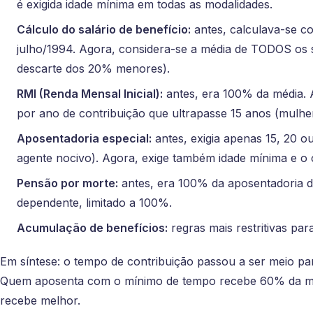
é exigida idade mínima em todas as modalidades.
Cálculo do salário de benefício:
antes, calculava-se c
julho/1994. Agora, considera-se a média de TODOS os s
descarte dos 20% menores).
RMI (Renda Mensal Inicial):
antes, era 100% da média. 
por ano de contribuição que ultrapasse 15 anos (mulh
Aposentadoria especial:
antes, exigia apenas 15, 20 o
agente nocivo). Agora, exige também idade mínima e o 
Pensão por morte:
antes, era 100% da aposentadoria d
dependente, limitado a 100%.
Acumulação de benefícios:
regras mais restritivas pa
Em síntese: o tempo de contribuição passou a ser meio pa
Quem aposenta com o mínimo de tempo recebe 60% da mé
recebe melhor.