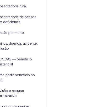
osentadoria rural
osentadoria da pessoa
m deficiência
nsão por morte
xílios: doença, acidente,
clusão
C/LOAS — benefício
istencial
mo pedir benefício no
SS
visão e recurso
inistrativo
rguntas frequentes