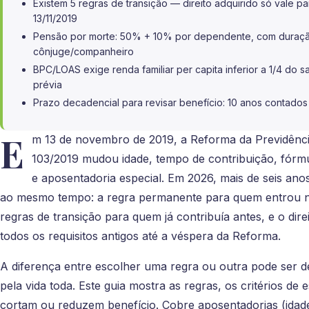
Existem 5 regras de transição — direito adquirido só vale p
13/11/2019
Pensão por morte: 50% + 10% por dependente, com duraçã
cônjuge/companheiro
BPC/LOAS exige renda familiar per capita inferior a 1/4 do 
prévia
Prazo decadencial para revisar benefício: 10 anos contados 
E
m 13 de novembro de 2019, a Reforma da Previdênc
103/2019 mudou idade, tempo de contribuição, fórm
e aposentadoria especial. Em 2026, mais de seis ano
ao mesmo tempo: a regra permanente para quem entrou n
regras de transição para quem já contribuía antes, e o dir
todos os requisitos antigos até a véspera da Reforma.
A diferença entre escolher uma regra ou outra pode ser 
pela vida toda. Este guia mostra as regras, os critérios de
cortam ou reduzem benefício. Cobre aposentadorias (idade