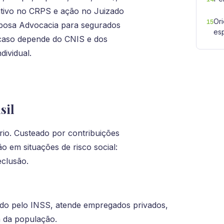
ativo no CRPS e ação no Juizado
Ori
15
rbosa Advocacia para segurados
es
caso depende do CNIS e dos
dividual.
sil
ório. Custeado por contribuições
 em situações de risco social:
eclusão.
do pelo INSS, atende empregados privados,
a da população.