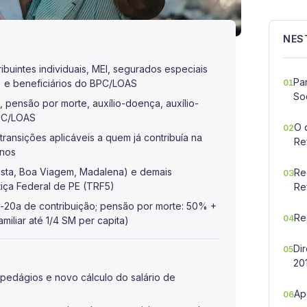
NES
uintes individuais, MEI, segurados especiais
Pa
) e beneficiários do BPC/LOAS
01
Soc
, pensão por morte, auxílio-doença, auxílio-
BPC/LOAS
O 
02
transições aplicáveis a quem já contribuía na
Re
anos
sta, Boa Viagem, Madalena) e demais
Re
03
tiça Federal de PE (TRF5)
Re
a-20a de contribuição; pensão por morte: 50% +
Re
04
miliar até 1/4 SM per capita)
Di
05
20
 pedágios e novo cálculo do salário de
Ap
06