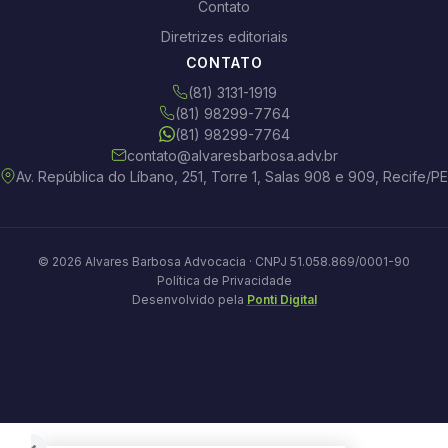
Contato
Diretrizes editoriais
CONTATO
(81) 3131-1919
(81) 98299-7764
(81) 98299-7764
contato@alvaresbarbosa.adv.br
Av. República do Líbano, 251, Torre 1, Salas 908 e 909, Recife/PE
© 2026 Alvares Barbosa Advocacia · CNPJ 51.058.869/0001-90
Política de Privacidade
Desenvolvido pela
Ponti Digital