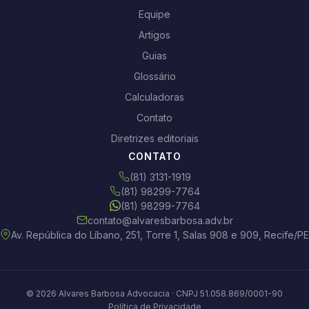
Equipe
Artigos
Guias
Glossário
Calculadoras
Contato
Diretrizes editoriais
CONTATO
(81) 3131-1919
(81) 98299-7764
(81) 98299-7764
contato@alvaresbarbosa.adv.br
Av. República do Líbano, 251, Torre 1, Salas 908 e 909, Recife/PE
© 2026 Alvares Barbosa Advocacia · CNPJ 51.058.869/0001-90
Política de Privacidade