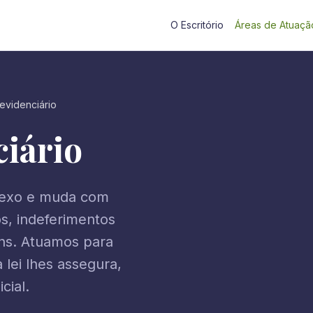
O Escritório
Áreas de Atuaçã
evidenciário
iário
plexo e muda com
s, indeferimentos
ns. Atuamos para
 lei lhes assegura,
cial.