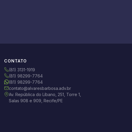
CONTATO
(81) 3131-1919
(81) 98299-7764
(81) 98299-7764
contato@alvaresbarbosa.adv.br
Av. República do Líbano, 251, Torre 1,
Salas 908 e 909, Recife/PE