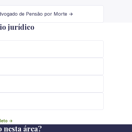
dvogado de Pensão por Morte →
o jurídico
leto →
o nesta área?