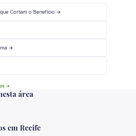
 que Cortam o Benefício →
orma →
gos →
nesta área
os em Recife