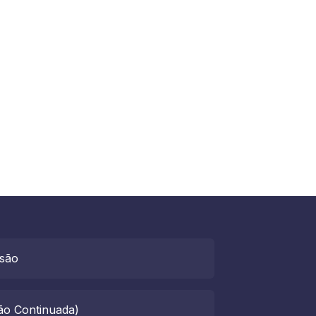
usão
ão Continuada)