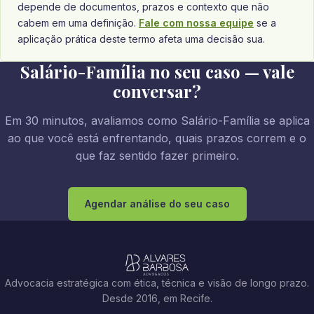
depende de documentos, prazos e contexto que não
cabem em uma definição.
Fale com nossa equipe
se a
aplicação prática deste termo afeta uma decisão sua.
Salário-Família no seu caso — vale
conversar?
Em 30 minutos, avaliamos como Salário-Família se aplica
ao que você está enfrentando, quais prazos correm e o
que faz sentido fazer primeiro.
Agendar análise do seu caso
Advocacia estratégica com ética, técnica e visão de longo prazo.
Desde 2016, em Recife.