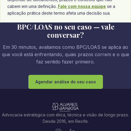
cabem em uma definição.
Fale com nossa equipe
se a
aplicação prática deste termo afeta uma decisão sua.
BPC/LOAS no seu caso — vale
conversar?
Em 30 minutos, avaliamos como BPC/LOAS se aplica ao
que você está enfrentando, quais prazos correm e o que
faz sentido fazer primeiro.
Agendar análise do seu caso
Advocacia estratégica com ética, técnica e visão de longo prazo.
Desde 2016, em Recife.