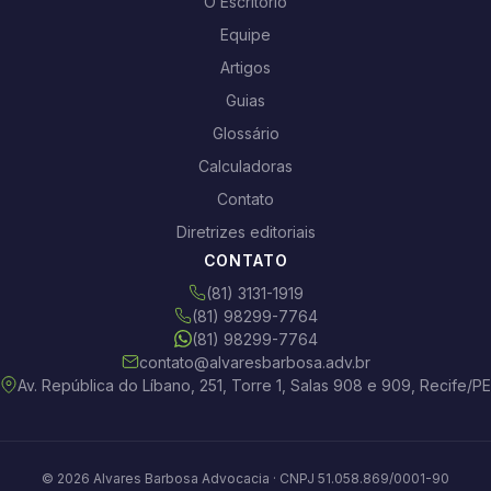
O Escritório
Equipe
Artigos
Guias
Glossário
Calculadoras
Contato
Diretrizes editoriais
CONTATO
(81) 3131-1919
(81) 98299-7764
(81) 98299-7764
contato@alvaresbarbosa.adv.br
Av. República do Líbano, 251, Torre 1, Salas 908 e 909, Recife/PE
© 2026 Alvares Barbosa Advocacia · CNPJ 51.058.869/0001-90