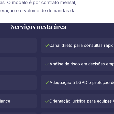
as. O modelo é por contrato mensal,
peração e o volume de demandas da
Serviços nesta área
Canal direto para consultas rápi
Análise de risco em decisões emp
Adequação à LGPD e proteção d
iance
Orientação jurídica para equipes