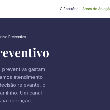
O Escritório
Áreas de Atuaçã
ltivo Preventivo
reventivo
a preventiva gastam
ecemos atendimento
ecisão relevante, o
 caminho. Um canal
sua operação.