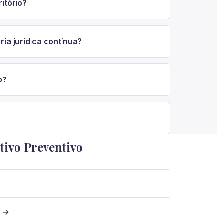
itório?
ia jurídica contínua?
o?
tivo Preventivo
r →