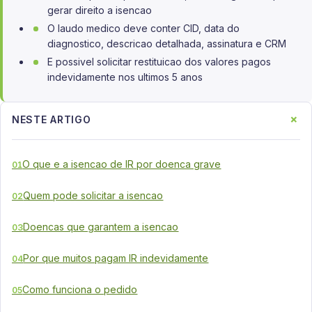
gerar direito a isencao
O laudo medico deve conter CID, data do
diagnostico, descricao detalhada, assinatura e CRM
E possivel solicitar restituicao dos valores pagos
indevidamente nos ultimos 5 anos
+
NESTE ARTIGO
O que e a isencao de IR por doenca grave
01
Quem pode solicitar a isencao
02
Doencas que garantem a isencao
03
Por que muitos pagam IR indevidamente
04
Como funciona o pedido
05