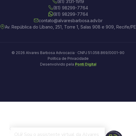
(81) 3131-1919
(81) 98299-7764
(81) 98299-7764
contato@alvaresbarbosa.adv.br
Av. República do Líbano, 251, Torre 1, Salas 908 e 909, Recife/PE
© 2026 Alvares Barbosa Advocacia · CNPJ 51.058.869/0001-90
Política de Privacidade
Desenvolvido pela
Ponti Digital