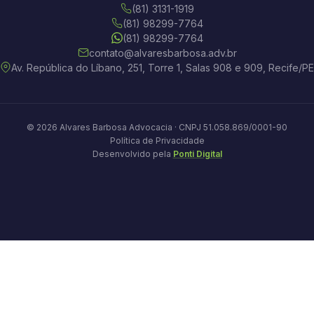
(81) 3131-1919
(81) 98299-7764
(81) 98299-7764
contato@alvaresbarbosa.adv.br
Av. República do Líbano, 251, Torre 1, Salas 908 e 909, Recife/PE
© 2026 Alvares Barbosa Advocacia · CNPJ 51.058.869/0001-90
Política de Privacidade
Desenvolvido pela
Ponti Digital