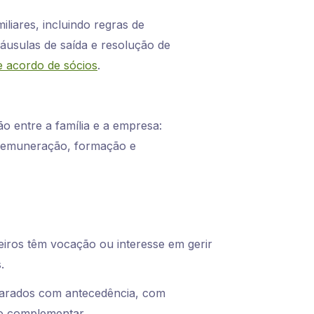
liares, incluindo regras de
láusulas de saída e resolução de
 e acordo de sócios
.
o entre a família e a empresa:
de remuneração, formação e
iros têm vocação ou interesse em gerir
.
parados com antecedência, com
ão complementar.