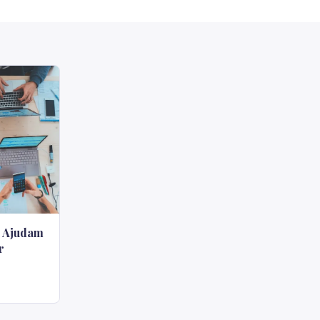
g Ajudam
r