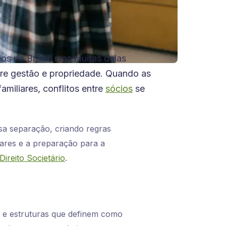
os no Brasil, mas muitas delas
ntre gestão e propriedade. Quando as
miliares, conflitos entre
sócios
se
.
sa separação, criando regras
iares e a preparação para a
Direito Societário
.
s e estruturas que definem como