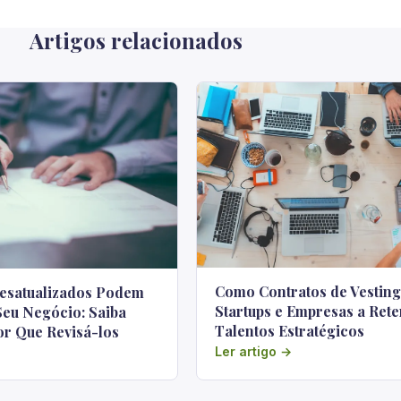
Artigos relacionados
Como Contratos de Vestin
esatualizados Podem
Startups e Empresas a Rete
Seu Negócio: Saiba
Talentos Estratégicos
r Que Revisá-los
Ler artigo →