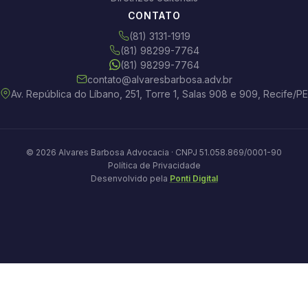
CONTATO
(81) 3131-1919
(81) 98299-7764
(81) 98299-7764
contato@alvaresbarbosa.adv.br
Av. República do Líbano, 251, Torre 1, Salas 908 e 909, Recife/PE
© 2026 Alvares Barbosa Advocacia · CNPJ 51.058.869/0001-90
Política de Privacidade
Desenvolvido pela
Ponti Digital