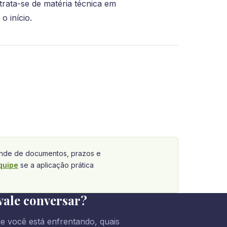
trata-se de matéria técnica em
o início.
de de documentos, prazos e
quipe
se a aplicação prática
vale conversar?
e você está enfrentando, quais