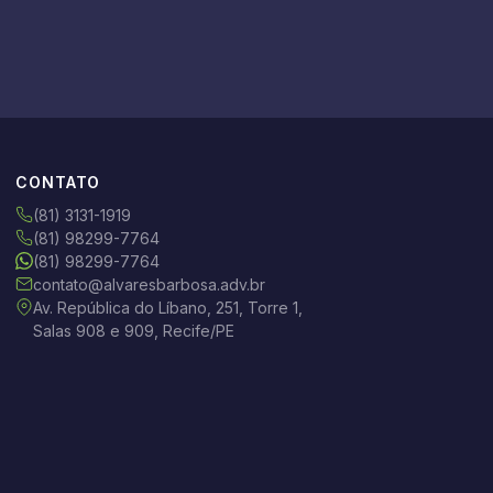
CONTATO
(81) 3131-1919
(81) 98299-7764
(81) 98299-7764
contato@alvaresbarbosa.adv.br
Av. República do Líbano, 251, Torre 1,
Salas 908 e 909, Recife/PE