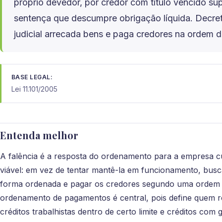
próprio devedor, por credor com título vencido sup
sentença que descumpre obrigação líquida. Decret
judicial arrecada bens e paga credores na ordem do
BASE LEGAL:
Lei 11.101/2005
Entenda melhor
A falência é a resposta do ordenamento para a empresa c
viável: em vez de tentar mantê-la em funcionamento, busca
forma ordenada e pagar os credores segundo uma ordem le
ordenamento de pagamentos é central, pois define quem 
créditos trabalhistas dentro de certo limite e créditos com 