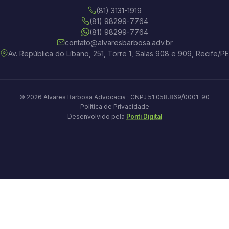
(81) 3131-1919
(81) 98299-7764
(81) 98299-7764
contato@alvaresbarbosa.adv.br
Av. República do Líbano, 251, Torre 1, Salas 908 e 909, Recife/PE
© 2026 Alvares Barbosa Advocacia · CNPJ 51.058.869/0001-90
Política de Privacidade
Desenvolvido pela
Ponti Digital