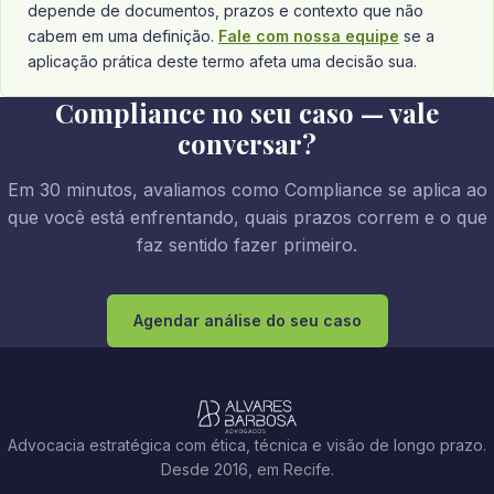
depende de documentos, prazos e contexto que não
cabem em uma definição.
Fale com nossa equipe
se a
aplicação prática deste termo afeta uma decisão sua.
Compliance no seu caso — vale
conversar?
Em 30 minutos, avaliamos como Compliance se aplica ao
que você está enfrentando, quais prazos correm e o que
faz sentido fazer primeiro.
Agendar análise do seu caso
Advocacia estratégica com ética, técnica e visão de longo prazo.
Desde 2016, em Recife.