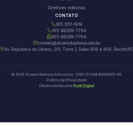
Diretrizes editoriais
CONTATO
(81) 3131-1919
(81) 98299-7764
(81) 98299-7764
contato@alvaresbarbosa.adv.br
Av. República do Líbano, 251, Torre 1, Salas 908 e 909, Recife/PE
© 2026 Alvares Barbosa Advocacia · CNPJ 51.058.869/0001-90
Política de Privacidade
Desenvolvido pela
Ponti Digital