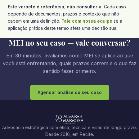
Este verbete é referência, não consultoria.
Cada caso
depende de documentos, prazos e contexto que não
cabem em uma definição.
Fale com nossa equipe
se a
aplicação prática deste termo afeta uma decisão sua.
MEI no seu caso — vale conversar?
Em 30 minutos, avaliamos como MEI se aplica ao que
você está enfrentando, quais prazos correm e o que faz
sentido fazer primeiro.
Agendar análise do seu caso
Advocacia estratégica com ética, técnica e visão de longo prazo.
Desde 2016, em Recife.