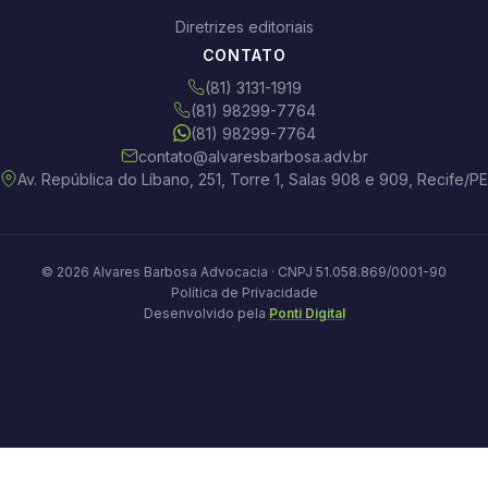
Diretrizes editoriais
CONTATO
(81) 3131-1919
(81) 98299-7764
(81) 98299-7764
contato@alvaresbarbosa.adv.br
Av. República do Líbano, 251, Torre 1, Salas 908 e 909, Recife/PE
© 2026 Alvares Barbosa Advocacia · CNPJ 51.058.869/0001-90
Política de Privacidade
Desenvolvido pela
Ponti Digital