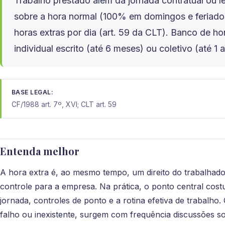
Trabalho prestado além da jornada contratual ou 
sobre a hora normal (100% em domingos e feriado
horas extras por dia (art. 59 da CLT). Banco de ho
individual escrito (até 6 meses) ou coletivo (até 1 
BASE LEGAL:
CF/1988 art. 7º, XVI; CLT art. 59
Entenda melhor
A hora extra é, ao mesmo tempo, um direito do trabalhado
controle para a empresa. Na prática, o ponto central cost
jornada, controles de ponto e a rotina efetiva de trabalho
falho ou inexistente, surgem com frequência discussões s