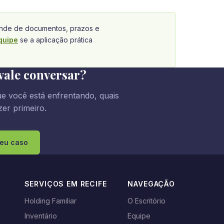
de de documentos, prazos e
quipe
se a aplicação prática
vale conversar?
e você está enfrentando, quais
er primeiro.
seu caso
SERVIÇOS EM RECIFE
NAVEGAÇÃO
Holding Familiar
O Escritório
Inventário
Equipe