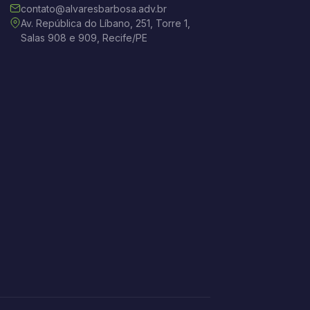
contato@alvaresbarbosa.adv.br
Av. República do Líbano, 251, Torre 1,
Salas 908 e 909, Recife/PE