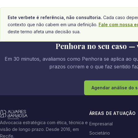
Este verbete é referência, não consultoria.
Cada caso depen
contexto que não cabem em uma definição.
Fale com nossa e
deste termo afeta uma decisão sua.
Penhora no seu caso — 
Em 30 minutos, avaliamos como Penhora se aplica ao qu
prazos correm e o que faz sentido faz
Agendar análise do 
ÁREAS DE ATUAÇÃO
Advocacia estratégica com ética, técnica e
Empresarial
visão de longo prazo. Desde 2016, em
Societário
Recife.