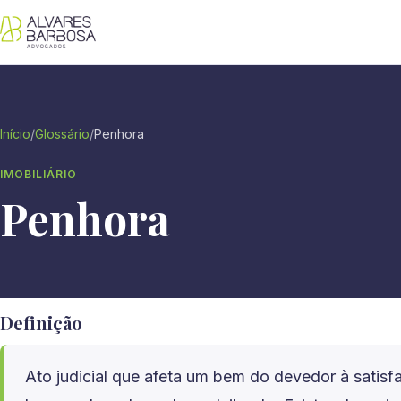
Início
/
Glossário
/
Penhora
IMOBILIÁRIO
Penhora
Definição
Ato judicial que afeta um bem do devedor à satis