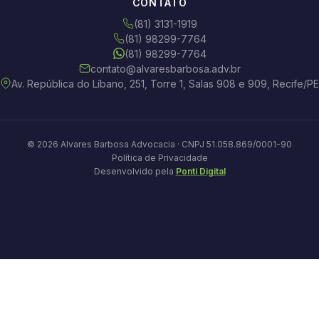
CONTATO
(81) 3131-1919
(81) 98299-7764
(81) 98299-7764
contato@alvaresbarbosa.adv.br
Av. República do Líbano, 251, Torre 1, Salas 908 e 909, Recife/PE
© 2026 Alvares Barbosa Advocacia · CNPJ 51.058.869/0001-90
Política de Privacidade
Desenvolvido pela
Ponti Digital