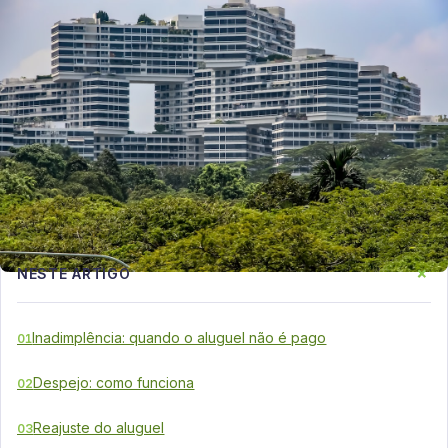
+
NESTE ARTIGO
Inadimplência: quando o aluguel não é pago
01
Despejo: como funciona
02
Reajuste do aluguel
03