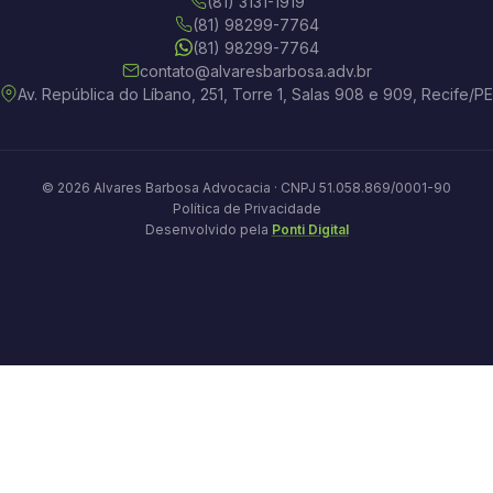
(81) 3131-1919
(81) 98299-7764
(81) 98299-7764
contato@alvaresbarbosa.adv.br
Av. República do Líbano, 251, Torre 1, Salas 908 e 909, Recife/PE
© 2026 Alvares Barbosa Advocacia · CNPJ 51.058.869/0001-90
Política de Privacidade
Desenvolvido pela
Ponti Digital