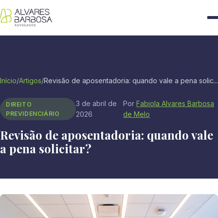
Início
/
Artigos
/
Revisão de aposentadoria: quando vale a pena solic...
3 de abril de
Por
Fabiola Alvares Barbosa
DIREITO
PREVIDENCIÁRIO
2026
de Melo
Revisão de aposentadoria: quando vale
a pena solicitar?