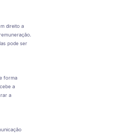
m direito a
 remuneração.
elas pode ser
de forma
ecebe a
rar a
municação