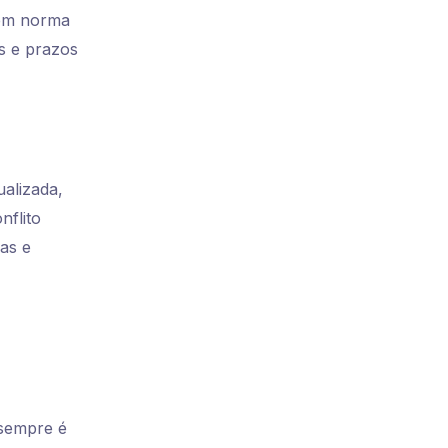
 em norma
s e prazos
alizada,
nflito
oas e
 sempre é