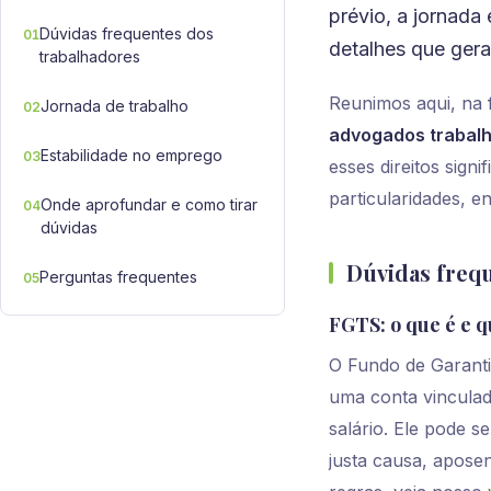
prévio, a jornada
Dúvidas frequentes dos
01
detalhes que ger
trabalhadores
Reunimos aqui, na 
Jornada de trabalho
02
advogados trabalh
Estabilidade no emprego
03
esses direitos sign
particularidades, e
Onde aprofundar e como tirar
04
dúvidas
Dúvidas freq
Perguntas frequentes
05
FGTS: o que é e 
O Fundo de Garanti
uma conta vinculad
salário. Ele pode s
justa causa, apose