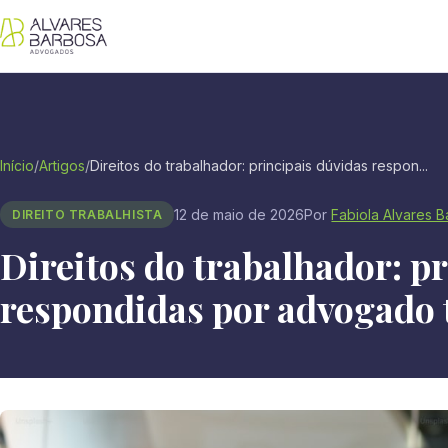
Início
/
Artigos
/
Direitos do trabalhador: principais dúvidas respon...
12 de maio de 2026
Por
Fabiola Alvares 
DIREITO TRABALHISTA
Direitos do trabalhador: p
respondidas por advogado 