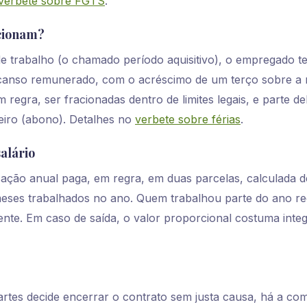
verbete sobre FGTS
.
ncionam?
 trabalho (o chamado período aquisitivo), o empregado te
canso remunerado, com o acréscimo de um terço sobre a
 regra, ser fracionadas dentro de limites legais, e parte d
eiro (abono). Detalhes no
verbete sobre férias
.
alário
icação anual paga, em regra, em duas parcelas, calculada 
eses trabalhados no ano. Quem trabalhou parte do ano r
nte. Em caso de saída, o valor proporcional costuma integ
tes decide encerrar o contrato sem justa causa, há a co