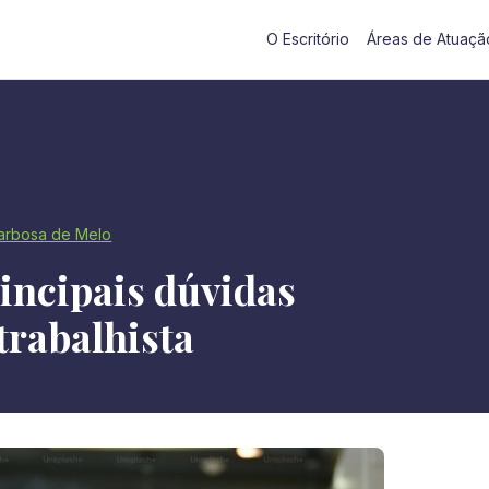
O Escritório
Áreas de Atuaçã
Barbosa de Melo
rincipais dúvidas
trabalhista