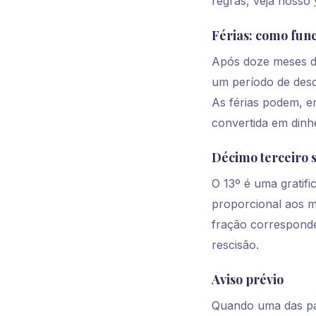
regras, veja nosso
Férias: como fu
Após doze meses de
um período de des
As férias podem, em
convertida em dinh
Décimo terceiro s
O 13º é uma gratif
proporcional aos m
fração corresponde
rescisão.
Aviso prévio
Quando uma das par