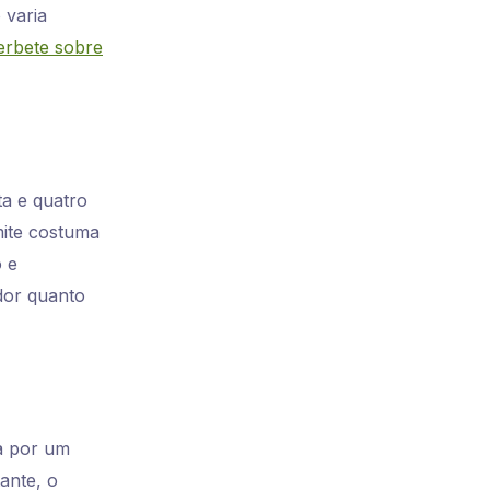
 varia
erbete sobre
ta e quatro
mite costuma
o e
ador quanto
da por um
ante, o