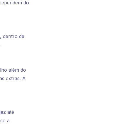
e dependem do
, dentro de
.
alho além do
as extras. A
dez até
sso a