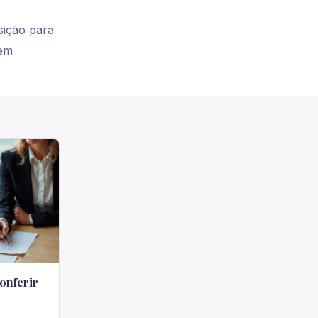
sição para
sem
onferir