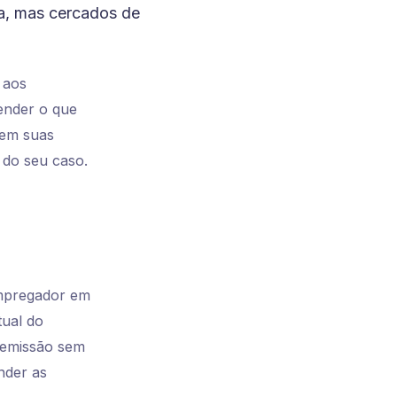
ia, mas cercados de
 aos
tender o que
tem suas
e do seu caso.
empregador em
tual do
 demissão sem
nder as